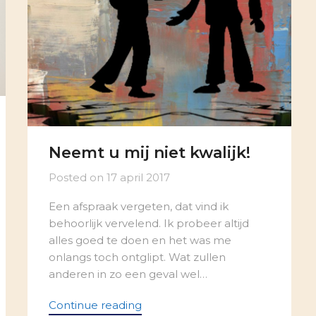
Neemt u mij niet kwalijk!
Posted on
17 april 2017
Een afspraak vergeten, dat vind ik
behoorlijk vervelend. Ik probeer altijd
alles goed te doen en het was me
onlangs toch ontglipt. Wat zullen
anderen in zo een geval wel…
Continue reading