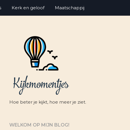
s
Kerk en geloof
Maatschappij
Hoe beter je kijkt, hoe meer je ziet.
WELKOM OP MIJN BLOG!