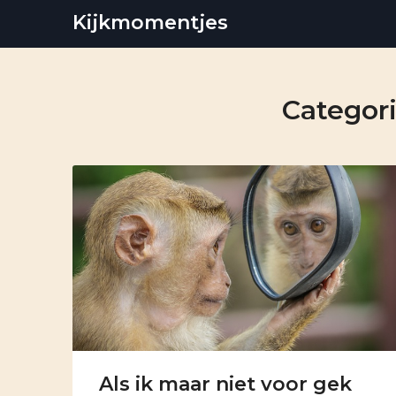
Skip
Kijkmomentjes
to
content
Categor
Als ik maar niet voor gek