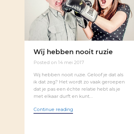
Wij hebben nooit ruzie
Posted on
14 mei 2017
Wij hebben nooit ruzie. Geloof je dat als
ik dat zeg? Het wordt zo vaak geroepen
dat je pas een échte relatie hebt als je
met elkaar durft en kunt…
Continue reading