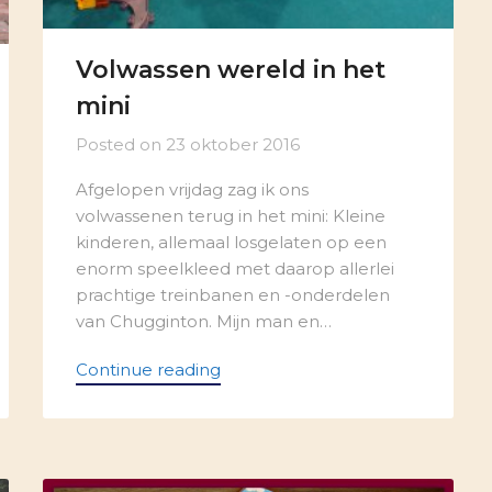
Volwassen wereld in het
mini
Posted on
23 oktober 2016
Afgelopen vrijdag zag ik ons
volwassenen terug in het mini: Kleine
kinderen, allemaal losgelaten op een
enorm speelkleed met daarop allerlei
prachtige treinbanen en -onderdelen
van Chugginton. Mijn man en…
Continue reading