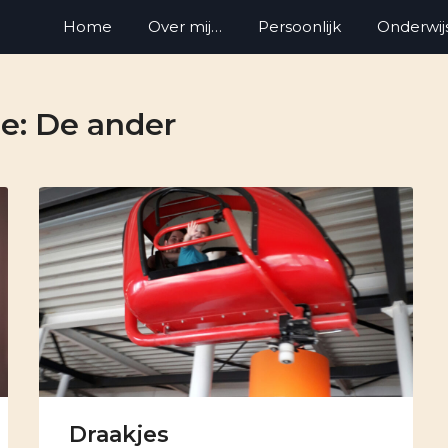
Home
Over mij…
Persoonlijk
Onderwij
ie:
De ander
Draakjes