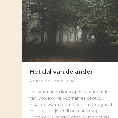
Het dal van de ander
Posted on
22 mei 2016
Het was nat en koud op de conferentie
van Opwekking. Voornamelijk koud,
maar de warmte van God’s aanwezigheid
was zoals altijd voelbaar aanwezig.
Tijmen en ik hadden onze kleine peuter