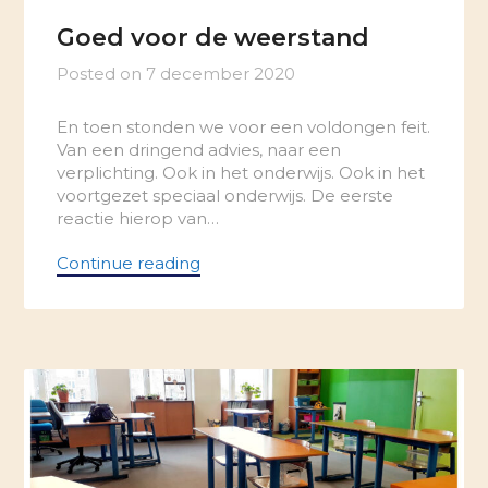
Goed voor de weerstand
Posted on
7 december 2020
En toen stonden we voor een voldongen feit.
Van een dringend advies, naar een
verplichting. Ook in het onderwijs. Ook in het
voortgezet speciaal onderwijs. De eerste
reactie hierop van…
Continue reading