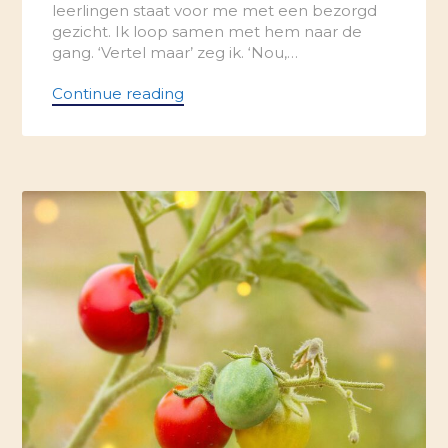
leerlingen staat voor me met een bezorgd
gezicht. Ik loop samen met hem naar de
gang. ‘Vertel maar’ zeg ik. ‘Nou,…
Continue reading