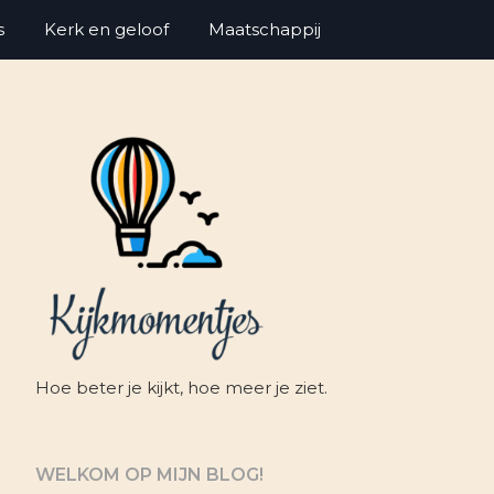
s
Kerk en geloof
Maatschappij
Hoe beter je kijkt, hoe meer je ziet.
WELKOM OP MIJN BLOG!