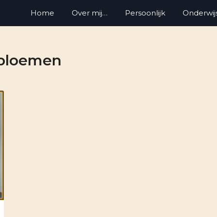
Home
Over mij…
Persoonlijk
Onderwij
bloemen