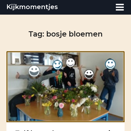
Skip
Kijkmomentjes
to
content
Tag:
bosje bloemen