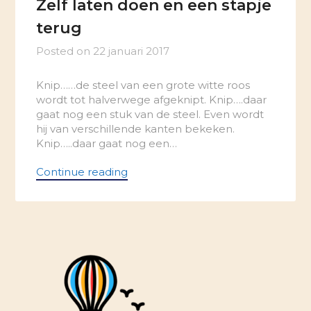
Zelf laten doen en een stapje
terug
Posted on
22 januari 2017
Knip……de steel van een grote witte roos
wordt tot halverwege afgeknipt. Knip….daar
gaat nog een stuk van de steel. Even wordt
hij van verschillende kanten bekeken.
Knip…..daar gaat nog een…
Continue reading