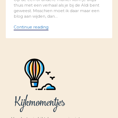
thuis met een verhaal als je bij de Aldi bent
geweest. Misschien moet ik daar maar een
blog aan wijden, dan…
Continue reading