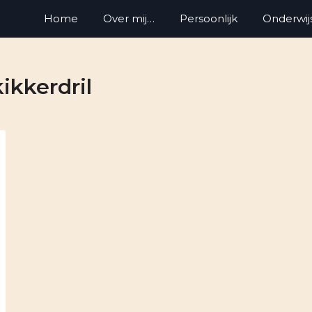
Home
Over mij…
Persoonlijk
Onderwij
kikkerdril