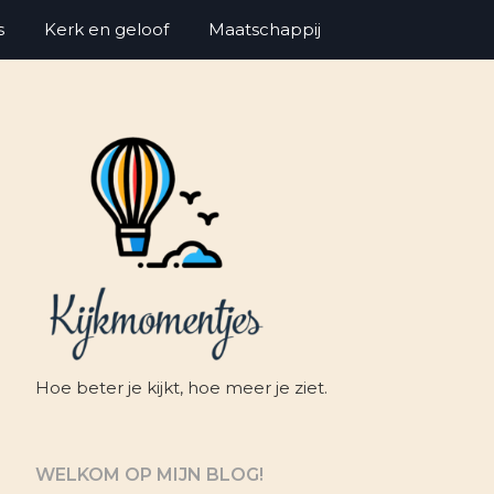
s
Kerk en geloof
Maatschappij
Hoe beter je kijkt, hoe meer je ziet.
WELKOM OP MIJN BLOG!