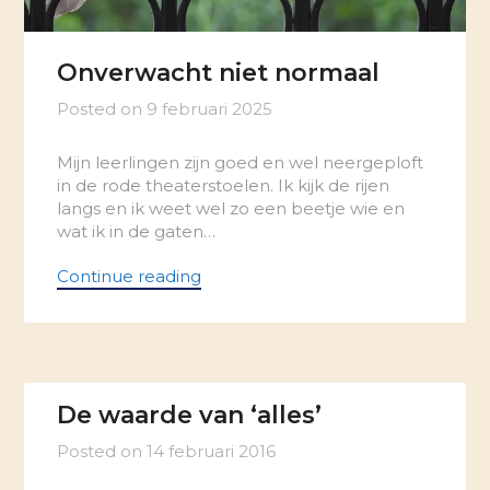
Onverwacht niet normaal
Posted on
9 februari 2025
Mijn leerlingen zijn goed en wel neergeploft
in de rode theaterstoelen. Ik kijk de rijen
langs en ik weet wel zo een beetje wie en
wat ik in de gaten…
Continue reading
De waarde van ‘alles’
Posted on
14 februari 2016