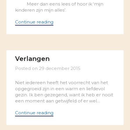
Meer dan eens lees of hoor ik ‘mijn
kinderen zijn mijn alles’.
Continue reading
Verlangen
Posted on
29 december 2015
Niet iedereen heeft het voorrecht van het
opgegroeid zijn in een warm en liefdevol
gezin. Ik ben gezegend, want ik heb er nooit
een moment aan getwijfeld of er wel…
Continue reading