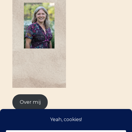
Over mij