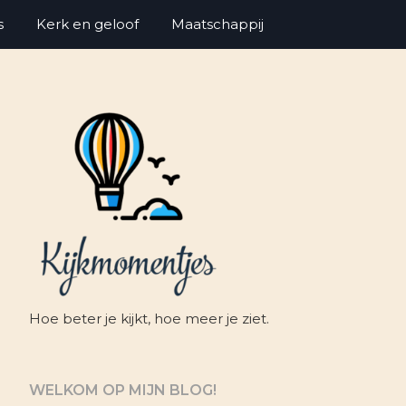
s
Kerk en geloof
Maatschappij
Hoe beter je kijkt, hoe meer je ziet.
WELKOM OP MIJN BLOG!