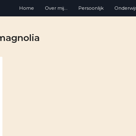
Home
Over mij…
Persoonlijk
Onderwij
magnolia