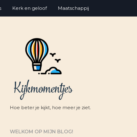
s
Kerk en geloof
Maatschappij
Hoe beter je kijkt, hoe meer je ziet.
WELKOM OP MIJN BLOG!