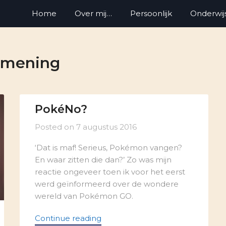
Home
Over mij…
Persoonlijk
Onderwij
mening
PokéNo?
Posted on
7 augustus 2016
‘Dat is maf! Serieus, Pokémon vangen?
En waar zitten die dan?’ Zo was mijn
reactie ongeveer toen ik voor het eerst
werd geïnformeerd over de wondere
wereld van Pokémon GO.
Continue reading