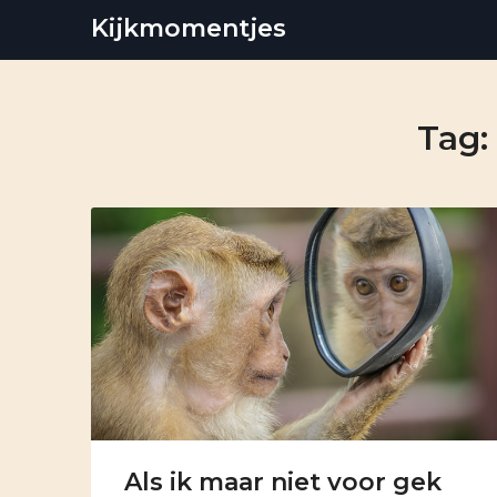
Skip
Kijkmomentjes
to
content
Tag:
Als ik maar niet voor gek