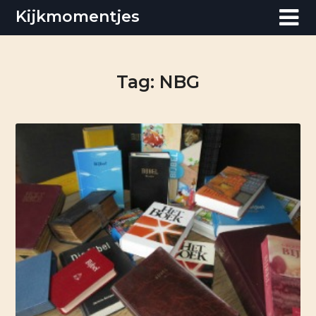
Skip
Kijkmomentjes
to
content
Tag:
NBG