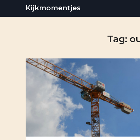
Skip
Kijkmomentjes
to
content
Tag:
o