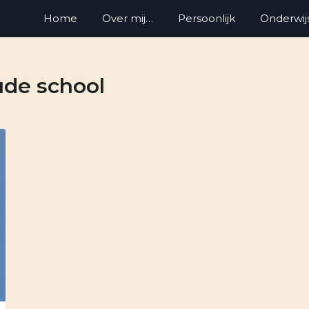
Home
Over mij…
Persoonlijk
Onderwij
ude school