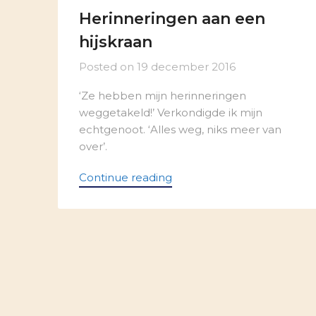
Herinneringen aan een
hijskraan
Posted on
19 december 2016
‘Ze hebben mijn herinneringen
weggetakeld!’ Verkondigde ik mijn
echtgenoot. ‘Alles weg, niks meer van
over’.
Continue reading