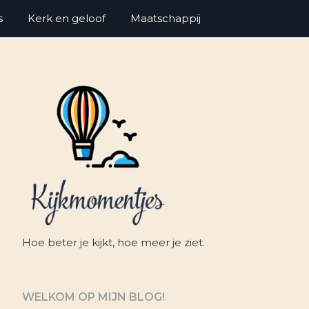
s
Kerk en geloof
Maatschappij
Hoe beter je kijkt, hoe meer je ziet.
WELKOM OP MIJN BLOG!