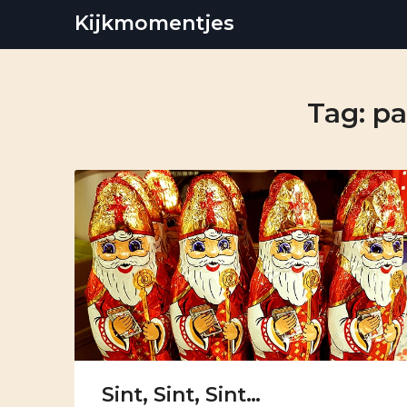
Skip
Kijkmomentjes
to
content
Tag:
pa
Sint, Sint, Sint…