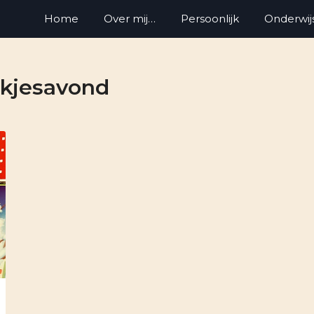
Home
Over mij…
Persoonlijk
Onderwij
kjesavond