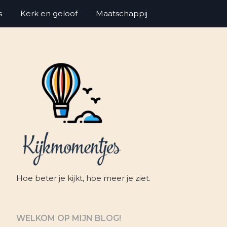
s
Kerk en geloof
Maatschappij
Hoe beter je kijkt, hoe meer je ziet.
WELKOM OP MIJN BLOG!