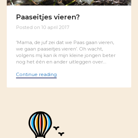
Paaseitjes vieren?
Posted on
10 april 2017
‘Mama, de juf zei dat we Paas gaan vieren,
we gaan paaseitjes vieren’. Oh wacht,
volgens mij kan ik mijn kleine jongen beter
nog het één en ander uitleggen over…
Continue reading