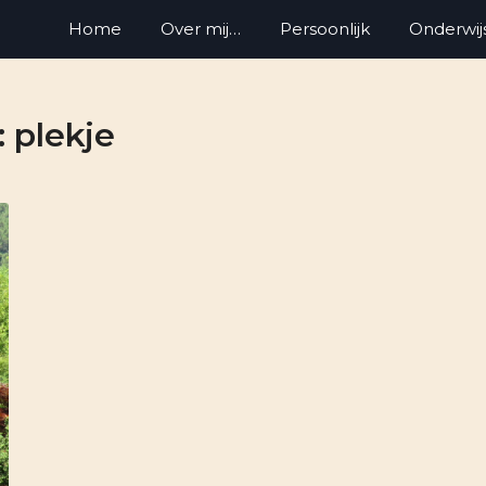
Home
Over mij…
Persoonlijk
Onderwij
:
plekje