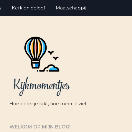
s
Kerk en geloof
Maatschappij
Hoe beter je kijkt, hoe meer je ziet.
WELKOM OP MIJN BLOG!