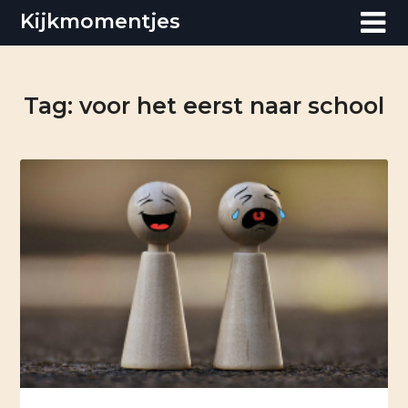
Skip
Kijkmomentjes
to
content
Tag:
voor het eerst naar school