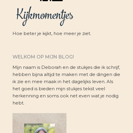
Hoe beter je kijkt, hoe meer je ziet.
WELKOM OP MIJN BLOG!
Mijn naam is Deborah en de stukjes die ik schrijf,
hebben bijna altijd te maken met de dingen die
ik zie en mee maak in het dagelijks leven. Als
het goed is bieden mijn stukjes tekst veel
herkenning en soms ook net even wat je nodig
hebt.