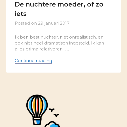
De nuchtere moeder, of zo
iets
Posted on
29 januari 2017
Ik ben best nuchter, niet onrealistisch, en
ook niet heel dramatisch ingesteld. Ik kan
alles prima relativeren……
Continue reading