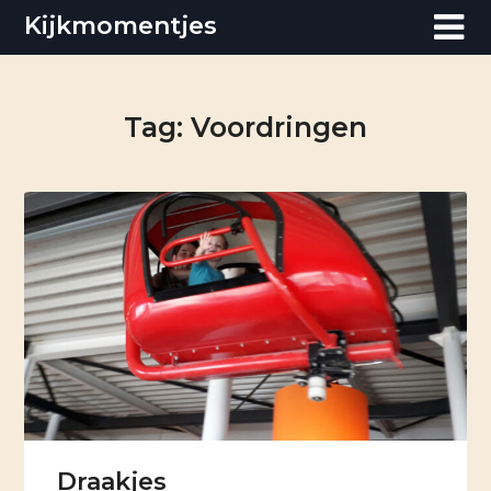
Skip
Kijkmomentjes
to
content
Tag:
Voordringen
Draakjes