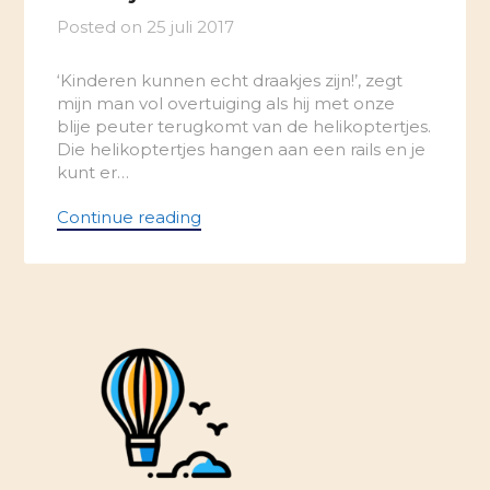
Posted on
25 juli 2017
‘Kinderen kunnen echt draakjes zijn!’, zegt
mijn man vol overtuiging als hij met onze
blije peuter terugkomt van de helikoptertjes.
Die helikoptertjes hangen aan een rails en je
kunt er…
Continue reading