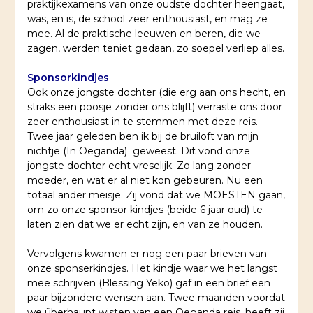
praktijkexamens van onze oudste dochter heengaat,
was, en is, de school zeer enthousiast, en mag ze
mee. Al de praktische leeuwen en beren, die we
zagen, werden teniet gedaan, zo soepel verliep alles.
Sponsorkindjes
Ook onze jongste dochter (die erg aan ons hecht, en
straks een poosje zonder ons blijft) verraste ons door
zeer enthousiast in te stemmen met deze reis.
Twee jaar geleden ben ik bij de bruiloft van mijn
nichtje (In Oeganda) geweest. Dit vond onze
jongste dochter echt vreselijk. Zo lang zonder
moeder, en wat er al niet kon gebeuren. Nu een
totaal ander meisje. Zij vond dat we MOESTEN gaan,
om zo onze sponsor kindjes (beide 6 jaar oud
) te
laten zien dat we er echt zijn, en van ze houden.
Vervolgens kwamen er nog een paar brieven van
onze sponserkindjes. Het kindje waar we het langst
mee schrijven (Blessing Yeko) gaf in een brief een
paar bijzondere wensen aan. Twee maanden voordat
we überhaupt wisten van een Oeganda reis, heeft zij