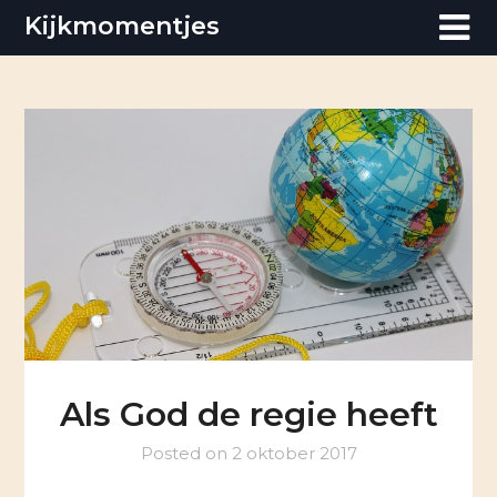
Skip
Kijkmomentjes
to
content
Als God de regie heeft
Posted on
2 oktober 2017