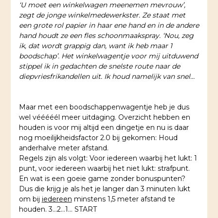
‘U moet een winkelwagen meenemen mevrouw’,
zegt de jonge winkelmedewerkster. Ze staat met
een grote rol papier in haar ene hand en in de andere
hand houdt ze een fles schoonmaakspray. ‘Nou, zeg
ik, dat wordt grappig dan, want ik heb maar 1
boodschap’. Het winkelwagentje voor mij uitduwend
stippel ik in gedachten de snelste route naar de
diepvriesfrikandellen uit. Ik houd namelijk van snel…
Maar met een boodschappenwagentje heb je dus
wel vééééél meer uitdaging. Overzicht hebben en
houden is voor mij altijd een dingetje en nu is daar
nog moeilijkheidsfactor 2.0 bij gekomen: Houd
anderhalve meter afstand.
Regels zijn als volgt: Voor iedereen waarbij het lukt: 1
punt, voor iedereen waarbij het niet lukt: strafpunt.
En wat is een goeie game zonder bonuspunten?
Dus die krijg je als het je langer dan 3 minuten lukt
om bij
iedereen
minstens 1,5 meter afstand te
houden. 3…2…1… START