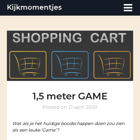
Skip
Kijkmomentjes
to
content
1,5 meter GAME
Posted on
21 april 2020
Wat als je het huidige boodschappen doen zou zien
als een leuke ‘Game’?