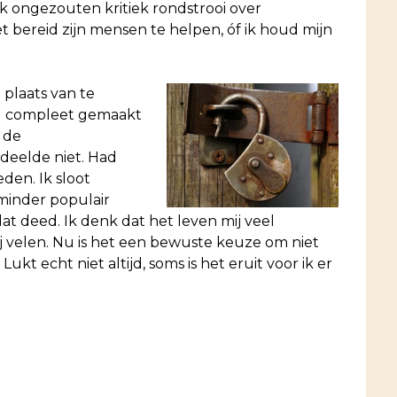
ik ongezouten kritiek rondstrooi over
et bereid zijn mensen te helpen, óf ik houd mijn
 plaats van te
al compleet gemaakt
 de
rdeelde niet. Had
den. Ik sloot
minder populair
dat deed. Ik denk dat het leven mij veel
j velen. Nu is het een bewuste keuze om niet
t echt niet altijd, soms is het eruit voor ik er