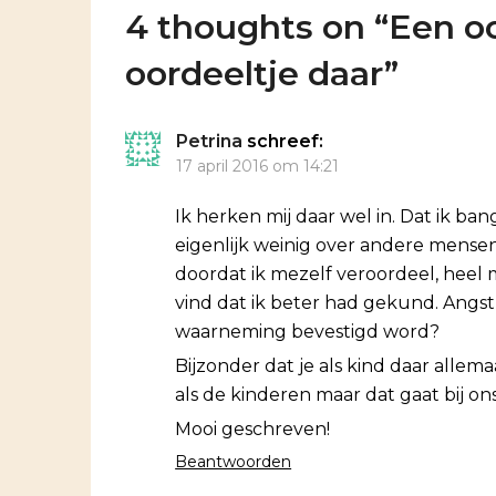
4 thoughts on “
Een oo
oordeeltje daar
”
Petrina
schreef:
17 april 2016 om 14:21
Ik herken mij daar wel in. Dat ik b
eigenlijk weinig over andere mensen 
doordat ik mezelf veroordeel, heel 
vind dat ik beter had gekund. Angst
waarneming bevestigd word?
Bijzonder dat je als kind daar all
als de kinderen maar dat gaat bij on
Mooi geschreven!
Beantwoorden