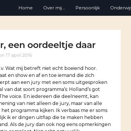
Home
Over mij…
Persoonlijk
Onderwij
r, een oordeeltje daar
 on
17 april 2016
t.v. Wat mij betreft niet echt boeiend hoor.
aat en show en af en toe iemand die zich
rwerpt aan een jury met een soms uitgesproken
tal van dat soort programma’s: Holland’s got
, The voice. En iedereen die deelneemt, kan
ning van niet alleen de jury, maar van alle
 het programma kijken.
Ik verbaas me er soms
jk ik er dingen uitflap die te maken hebben
emand. Als de jury dan ook nog eens opmerkingen