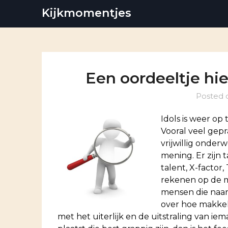
Skip
Kijkmomentjes
to
content
Een oordeeltje hie
Posted
Idols is weer op 
Vooral veel gepr
vrijwillig onde
mening. Er zijn 
talent, X-factor
rekenen op de me
mensen die naar
over hoe makkeli
met het uiterlijk en de uitstraling van i