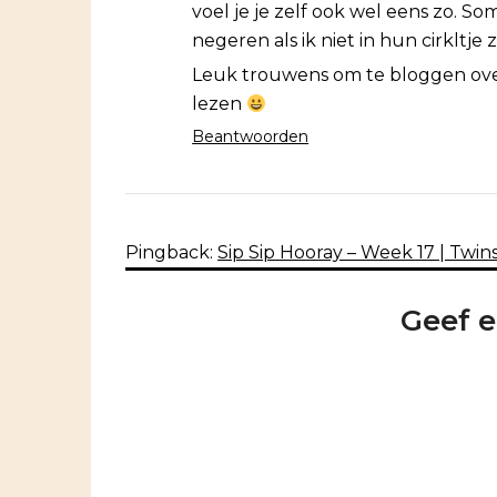
voel je je zelf ook wel eens zo. S
negeren als ik niet in hun cirkltje
Leuk trouwens om te bloggen over
lezen
Beantwoorden
Pingback:
Sip Sip Hooray – Week 17 | Twin
Geef e