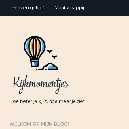
s
Kerk en geloof
Maatschappij
Hoe beter je kijkt, hoe meer je ziet.
WELKOM OP MIJN BLOG!