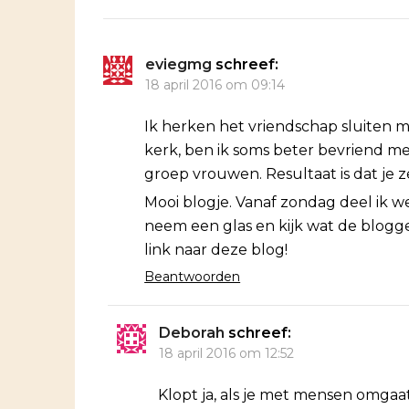
eviegmg
schreef:
18 april 2016 om 09:14
Ik herken het vriendschap sluiten m
kerk, ben ik soms beter bevriend m
groep vrouwen. Resultaat is dat je 
Mooi blogje. Vanaf zondag deel ik wek
neem een glas en kijk wat de blogge
link naar deze blog!
Beantwoorden
Deborah
schreef:
18 april 2016 om 12:52
Klopt ja, als je met mensen omgaat