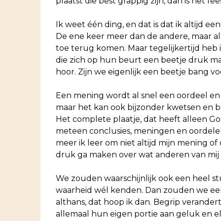
plaatst die best grappig zijn, dan is het fe
Ik weet één ding, en dat is dat ik altijd
De ene keer meer dan de andere, maar als j
toe terug komen. Maar tegelijkertijd heb
die zich op hun beurt een beetje druk m
hoor. Zijn we eigenlijk een beetje bang vo
Een mening wordt al snel een oordeel en o
maar het kan ook bijzonder kwetsen en bo
Het complete plaatje, dat heeft alleen God.
meteen conclusies, meningen en oordelen
meer ik leer om niet altijd mijn mening o
druk ga maken over wat anderen van mij 
We zouden waarschijnlijk ook een heel st
waarheid wél kenden. Dan zouden we ee
althans, dat hoop ik dan. Begrip verander
allemaal hun eigen portie aan geluk en 