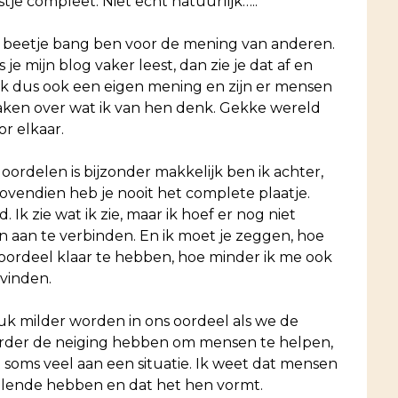
estje compleet. Niet echt natuurlijk…..
 een beetje bang ben voor de mening van anderen.
e mijn blog vaker leest, dan zie je dat af en
 ik dus ook een eigen mening en zijn er mensen
aken over wat ik van hen denk. Gekke wereld
or elkaar.
ordelen is bijzonder makkelijk ben ik achter,
vendien heb je nooit het complete plaatje.
 Ik zie wat ik zie, maar ik hoef er nog niet
 aan te verbinden. En ik moet je zeggen, hoe
f oordeel klaar te hebben, hoe minder ik me ook
vinden.
uk milder worden in ons oordeel als we de
rder de neiging hebben om mensen te helpen,
t soms veel aan een situatie. Ik weet dat mensen
ellende hebben en dat het hen vormt.