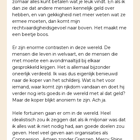
zomaar alles kunt betalen wat je leuk vindt. En als ik
dan zie dat andere mensen kennelijk geld over
hebben, en van gekkigheid niet meer weten wat ze
ermee moeten, dan komt mijn
rechtvaardigheidsgevoel naar boven. Het maakt me
een beetje boos.
Er zijn enorme contrasten in deze wereld. De
mensen die leven in welvaart, en de mensen die
met moeite een avondmaaltijd bij elkaar
gesprokkeld krijgen. Het is allemaal bijzonder
oneerlijk verdeeld. Ik was dus eigenlijk benieuwd
naar de koper van het schilderij. Wat is het voor
iemand, waar komt zijn rijkdom vandaan en doet hij
verder nog iets goeds in de wereld met al dat geld?
Maar de koper blijkt anoniem te zijn. Ach ja.
Hele fortuinen gaan er om in de wereld. Heel
idealistisch zou ik zeggen dat als ik miljonair was dat
ik alles wat ik niet nodig had, aan goede doelen zou
geven. Heel veel geven aan organisaties als
Compassion
,
Artsen zonder Grenzen
, Mercy Ships,