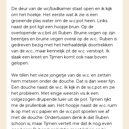
De deur van de wc/badkamer staat open en ik kijk
om het hoekje. Het eerste wat ik zie is een
groeiende plas water om de w.c.pot heen. Links
naast de pot ligt een hoopje bruin. Op de
overlopende w.c.bril zit Ruben. Bruine vegen op zijn
beentjes en bruine vegen overal op de w.c.. Ruben is
gedreven bezig met het herhaaldelijk doortrekken
van de w.c., maar kennelijk zit de w.c. verstopt. Ik
slaak een kreet en Tijmen komt ook naar boven
gelopen.
We tillen het vieze jongetje van de w.c. en zetten
hem meteen onder de douche. Dat is dan weer fijn.
Een douche naast de w.c. Ik kijk in de w.c.pot en zie
het probleem. Met enige weerzin vis ik een
volgezogen druipende luier uit de pot. Tijmen rijkt
me de prullenbak aan. Het hoopje naast de w.c. ruim
ik op met w.c papier en de w.c.pot spoelen we af
met de douche. Ondertussen denk ik dat Ruben
schoon is, maar Tijmen vertelt me dat ik nog even