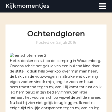
Skip
Kijkmomentjes
to
content
Ochtendgloren
Posted on
23 juli 2016
Het is donker en stil op de camping in Woudenberg.
Opeens schalt het geluid van een huilend kind door
de stilte. Ik duik hals over kop over mijn man heen,
de bak van de vouwwagen in. Struikelend over mijn
eigen voeten vind ik mijn jongste zoon en houd
hem troostend tegen mij aan. Hij komt tot rust en ik
leg hem terug in zijn bedje.
Vijf minuten later
herhaalt het voorval zich op vrijwel de zelfde manier.
Nu laat hij zich niet gelijk terug leggen. Ik voel na
enige tijd zijn lijfje ontspannen tegen mij aan en leg