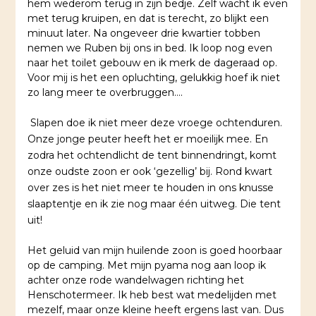
hem wederom terug in zijn bedje. Zelf wacht ik even
met terug kruipen, en dat is terecht, zo blijkt een
minuut later. Na ongeveer drie kwartier tobben
nemen we Ruben bij ons in bed. Ik loop nog even
naar het toilet gebouw en ik merk de dageraad op.
Voor mij is het een opluchting, gelukkig hoef ik niet
zo lang meer te overbruggen….
Slapen doe ik niet meer deze vroege ochtenduren.
Onze jonge peuter heeft het er moeilijk mee. En
zodra het ochtendlicht de tent binnendringt, komt
onze oudste zoon er ook ‘gezellig’ bij. Rond kwart
over zes is het niet meer te houden in ons knusse
slaaptentje en ik zie nog maar één uitweg. Die tent
uit!
Het geluid van mijn huilende zoon is goed hoorbaar
op de camping. Met mijn pyama nog aan loop ik
achter onze rode wandelwagen richting het
Henschotermeer. Ik heb best wat medelijden met
mezelf, maar onze kleine heeft ergens last van. Dus