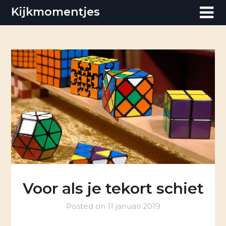
Skip
Kijkmomentjes
to
content
Voor als je tekort schiet
Posted on
11 januari 2019