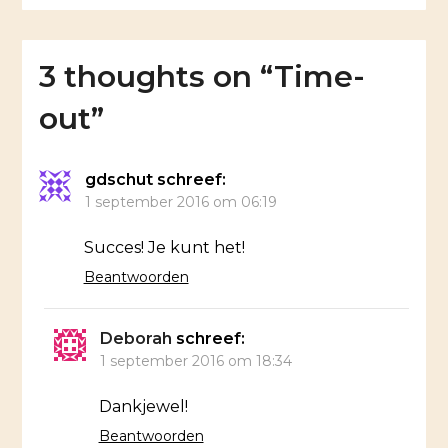
3 thoughts on “
Time-
out
”
gdschut
schreef:
1 september 2016 om 06:19
Succes! Je kunt het!
Beantwoorden
Deborah
schreef:
1 september 2016 om 18:34
Dankjewel!
Beantwoorden