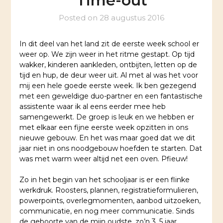
Time-out
Posted on
28 augustus 2016
In dit deel van het land zit de eerste week school er
weer op. We zijn weer in het ritme gestapt. Op tijd
wakker, kinderen aankleden, ontbijten, letten op de
tijd en hup, de deur weer uit.
Al met al was het voor
mij een hele goede eerste week. Ik ben gezegend
met een geweldige duo-partner en een fantastische
assistente waar ik al eens eerder mee heb
samengewerkt. De groep is leuk en we hebben er
met elkaar een fijne eerste week opzitten in ons
nieuwe gebouw. En het was maar goed dat we dit
jaar niet in ons noodgebouw hoefden te starten. Dat
was met warm weer altijd net een oven. Pfieuw!
Zo in het begin van het schooljaar is er een flinke
werkdruk. Roosters, plannen, registratieformulieren,
powerpoints, overlegmomenten, aanbod uitzoeken,
communicatie, en nog meer communicatie. Sinds
de geboorte van de mijn oudste, zo’n 3, 5 jaar