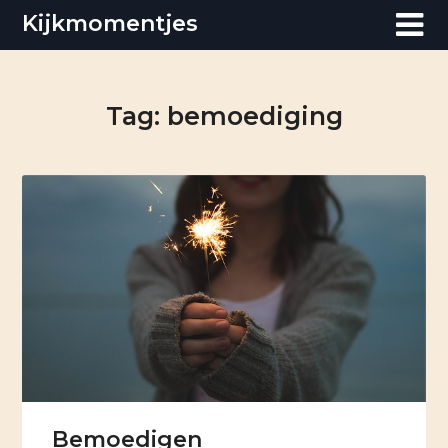
Skip
Kijkmomentjes
to
content
Tag:
bemoediging
Bemoedigen