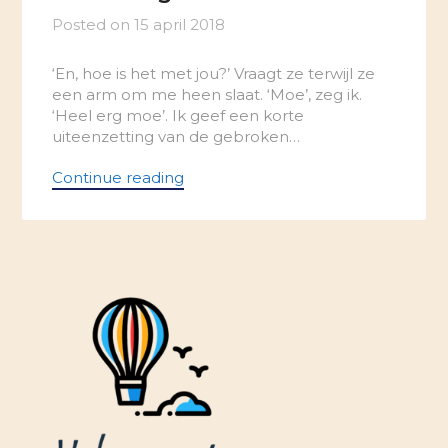
Posted on
15 april 2018
‘En, hoe is het met jou?’ Vraagt ze terwijl ze
een arm om me heen slaat. ‘Moe’, zeg ik.
‘Heel erg moe’. Ik geef een korte
uiteenzetting van de gebroken…
Continue reading