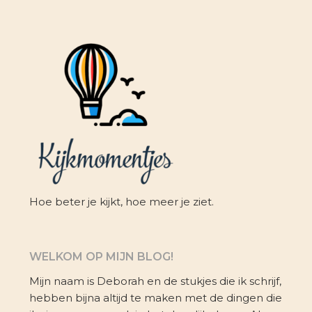
Hoe beter je kijkt, hoe meer je ziet.
WELKOM OP MIJN BLOG!
Mijn naam is Deborah en de stukjes die ik schrijf,
hebben bijna altijd te maken met de dingen die