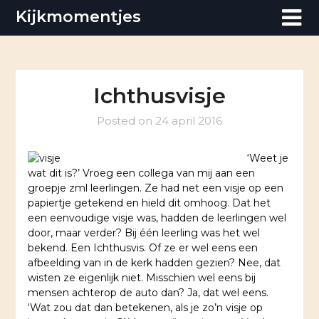
Skip
Kijkmomentjes
to
content
Ichthusvisje
Posted on
24 april 2016
‘Weet je
wat dit is?’ Vroeg een collega van mij aan een
groepje zml leerlingen. Ze had net een visje op een
papiertje getekend en hield dit omhoog. Dat het
een eenvoudige visje was, hadden de leerlingen wel
door, maar verder? Bij één leerling was het wel
bekend. Een Ichthusvis. Of ze er wel eens een
afbeelding van in de kerk hadden gezien? Nee, dat
wisten ze eigenlijk niet. Misschien wel eens bij
mensen achterop de auto dan?
Ja, dat wel eens.
‘Wat zou dat dan betekenen, als je zo’n visje op