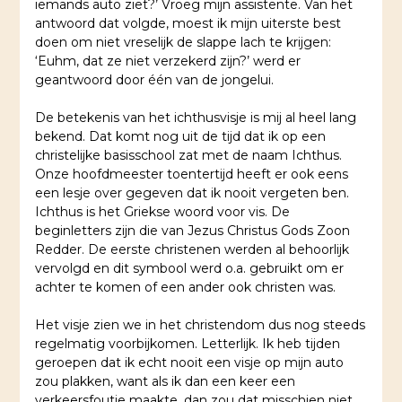
iemands auto ziet?’ Vroeg mijn assistente. Van het
antwoord dat volgde, moest ik mijn uiterste best
doen om niet vreselijk de slappe lach te krijgen:
‘Euhm, dat ze niet verzekerd zijn?’ werd er
geantwoord door één van de jongelui.
De betekenis van het ichthusvisje is mij al heel lang
bekend. Dat komt nog uit de tijd dat ik op een
christelijke basisschool zat met de naam Ichthus.
Onze hoofdmeester toentertijd heeft er ook eens
een lesje over gegeven dat ik nooit vergeten ben.
Ichthus is het Griekse woord voor vis. De
beginletters zijn die van Jezus Christus Gods Zoon
Redder. De eerste christenen werden al behoorlijk
vervolgd en dit symbool werd o.a. gebruikt om er
achter te komen of een ander ook christen was.
Het visje zien we in het christendom dus nog steeds
regelmatig voorbijkomen. Letterlijk. Ik heb tijden
geroepen dat ik echt nooit een visje op mijn auto
zou plakken, want als ik dan een keer een
verkeersfoutje maakte, dan zou dat misschien niet