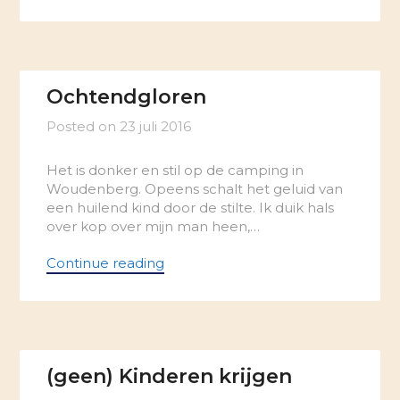
Ochtendgloren
Posted on
23 juli 2016
Het is donker en stil op de camping in
Woudenberg. Opeens schalt het geluid van
een huilend kind door de stilte. Ik duik hals
over kop over mijn man heen,…
Continue reading
(geen) Kinderen krijgen