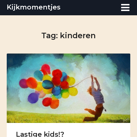
Skip
Kijkmomentjes
to
content
Tag:
kinderen
Lastige kids!?