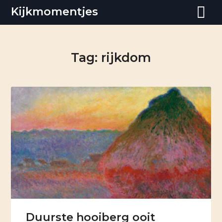
Skip
Kijkmomentjes
to
content
Tag:
rijkdom
Duurste hooiberg ooit