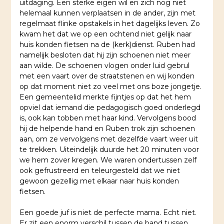
uitdaging. Een sterke eigen wil en zich nog niet
helemaal kunnen verplaatsen in de ander, zijn met
regelmaat flinke opstakels in het dagelijks leven. Zo
kwam het dat we op een ochtend niet gelijk naar
huis konden fietsen na de (kerk)dienst. Ruben had
namelijk besloten dat hij zijn schoenen niet meer
aan wilde. De schoenen vlogen onder luid gebrul
met een vaart over de straatstenen en wij konden
op dat moment niet zo veel met ons boze jongetje.
Een gemeentelid merkte fijntjes op dat het hem
opviel dat iemand die pedagogisch goed onderlegd
is, ook kan tobben met haar kind. Vervolgens bood
hij de helpende hand en Ruben trok zijn schoenen
aan, om ze vervolgens met dezelfde vaart weer uit
te trekken. Uiteindelijk duurde het 20 minuten voor
we hem zover kregen. We waren ondertussen zelf
ook gefrustreerd en teleurgesteld dat we niet
gewoon gezellig met elkaar naar huis konden
fietsen.
Een goede juf is niet de perfecte mama. Echt niet.
Er zit een enorm verschil tussen de band tussen