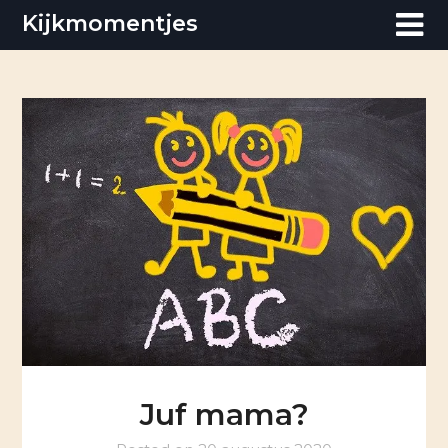
Skip
Kijkmomentjes
to
content
Juf mama?