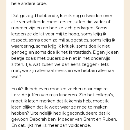
hele andere orde.
Dat gezegd hebbende, kan ik nog uitweiden over
alle verschillende meesters en juffen die vader of
moeder zijn en en hoe ze zich gedragen. Soms
leggen ze de lat voor mij te hoog, soms krijg ik
respect, soms doen ze mij suggesties, soms krijg ik
waardering, soms krijg ik kritiek, soms doe ik niet
genoeg en soms doe ik het fantastisch. Eigenlijk een
beetje zoals met ouders die niet in het onderwijs
zitten. Tja, wat zullen we dan eens zeggen? Iets
met, we zijn allemaal mens en we hebben allemaal
wat?
En ik? Ik heb even moeten zoeken naar mijn rol
t.o.v. de juffen van mijn kinderen. Zijn het collega’s,
moet ik laten merken dat ik kennis heb, moet ik
laten blijken dat ik weet waar ze mee te maken
hebben? Uiteindelijk heb ik geconcludeerd dat ik
gewoon Deborah ben. Moeder van Brent en Ruben.
En dat, lijkt me, is meer dan voldoende.